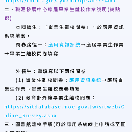
https://forms.gle/JyuzmTUprAbr7F4m7
二、
職涯發展中心應屆畢業生離校作業說明
(請點
選)
本國籍生
：
「畢業生離校問卷」
，於
應用資訊
系統
填寫，
問卷路徑一：
應用資訊系統
→
應屆畢業生作業
→
畢業生離校問卷填寫
外籍生
：需填寫以下兩份問卷
(1) 畢業生離校問卷：
應用資訊系統
→
應屆畢
業生作業
→
畢業生離校問卷填寫
(2) 教育部外籍畢業生離校問卷：
https://sitdatabase.moe.gov.tw/sitweb/O
nline_Survey.aspx
三、圖書館離校手續(可於應用系統線上申請或至圖