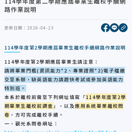
114學年度第二學期應屆畢業生離校手續網
路作業說明
[另開新視窗
[另開
更新日期：
2026-04-23
複
114學年度第2學期應屆畢業生離校手續網路作業說明
114
學年度第2學期應屆畢業生請注意：
請將畢業門檻(資訊能力*2、專業證照*2)電子檔繳
交至系辦，缺英語能力請趕快考試或參加英語能力
特別班。
本系於離校前需至
下列網址
填寫
「
114
學年度第2學
期畢業生離校前調查
」
，以及
應用系統畢業離校問
卷
，方可完成離校手續。
一、觀光系問卷網址：