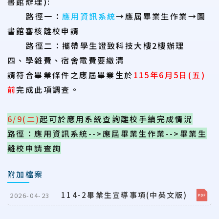
書館辦理):
路徑一：
應用資訊系統
→
應屆畢業生作業
→圖
書館審核離校申請
路徑二：攜帶學生證致科技大樓2樓辦理
四、學雜費、宿舍電費要繳清
請符合畢業條件之
應屆畢業生
於
115
年6月5日
(五
)
前
完成此項調查。
6/9(二)
起可於應用系統查詢離校手續完成情況
路徑：應用資訊系統-->應屆畢業生作業-->畢業生
離校申請查詢
附加檔案
114-2畢業生宣導事項(中英文版)
2026-04-23