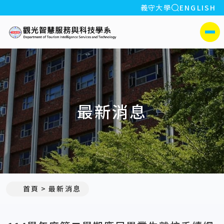
全站搜索
義守大學
ENGLISH
:::
義守大學觀光智慧服務與科
側選單
最新消息
:::
首頁
最新消息