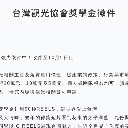
台灣觀光協會獎學金徵件
，強力徵件中！收件至
10
月
5
日止
光相關主題及落實應用價值，從產業到政策、行銷與市
得
20
萬元、
10
萬元及
5
萬元。個人或團隊報名均可，資
系，研究內容與觀光相關皆可申請。
獎學金】用
90
秒
REELS
，讓世界愛上台灣
及人情味，去年的得獎短片看到花東的太平洋藍、九份
同學以
IG REELS
展現台灣魅力，告訴全世界「你真的