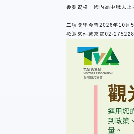
參賽資格：國內高中職以上
二項獎學金皆
2026
年
10
月
歡迎來件或來電
02-27522