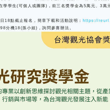
在學學生
(
可個人或團隊
)
，前三名獎學金為
5
萬元、
3
萬
5
日
18
點截止報名，簡章下載和活動說明：
https://reur
898
分機
18(
孫小姐
)
，詢問參賽辦法。