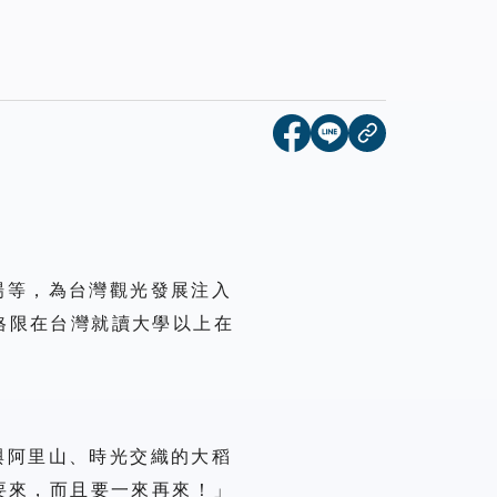
[另開新視窗]分享到face
[另開新視窗]分享到l
複製連結
場等，為台灣觀光發展注入
格限在台灣就讀大學以上在
與阿里山、時光交織的大稻
要來，而且要一來再來！」