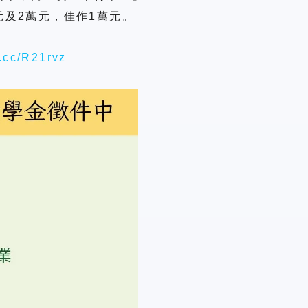
元及
2
萬元，佳作
1
萬元。
l.cc/R21rvz