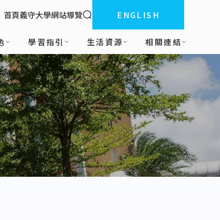
全站搜索
首頁
義守大學
網站導覽
ENGLISH
:::
色
學習指引
生活資源
相關連結