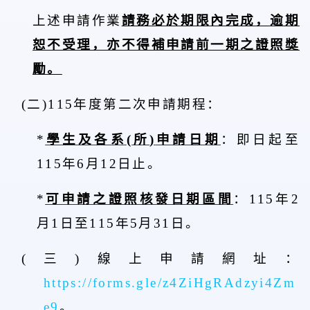
上述申請作業
請務必於期限內完成，逾期
恕不受理，亦不得補申請前一期之證照獎
勵。
(
二
)115
年度第二次申請期程：
*
學生及各系
(
所
)
申請日期
：即日起至
115
年
6
月
12
日止。
*
可申請之證照核發日期區間
：
115
年
2
月
1
日至
115
年
5
月
31
日。
(
三
)
線上申請網址：
https://forms.gle/z4ZiHgRAdzyi4Zm
e9
。