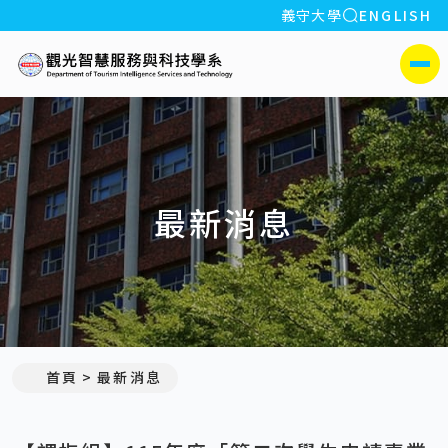
全站搜索
義守大學
ENGLISH
:::
義守大學觀光智慧服務與科
側選單
最新消息
:::
首頁
最新消息